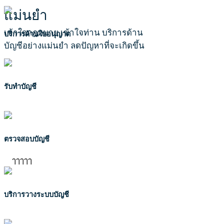
แม่นยำ
เข้าใจกฎหมาย เข้าใจท่าน บริการด้าน
บริการด้านใบอนุญาต
บัญชีอย่างแม่นยำ ลดปัญหาที่จะเกิดขึ้น
รับทำบัญชี
ตรวจสอบบัญชี
ๅๅๅๅๅ
บริการวางระบบบัญชี