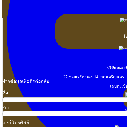
โท
บริษัท เอ.อา
27 ซอยเจริญนคร 14 ถนนเจริญนคร 
ฝากข้อมูลเพื่อติดต่อกลับ
เลขทะเบีย
ชื่อ
Email
A
เบอร์โทรศัพท์